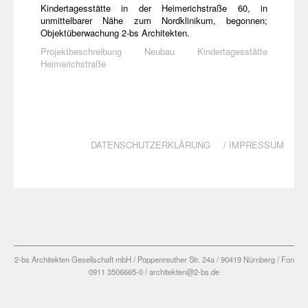
Kindertagesstätte in der Heimerichstraße 60, in
unmittelbarer Nähe zum Nordklinikum, begonnen;
Objektüberwachung 2-bs Architekten.
Projektbeschreibung Neubau Kindertagesstätte
Heimerichstraße
DATENSCHUTZERKLÄRUNG
/
IMPRESSUM
2-bs Architekten Gesellschaft mbH / Poppenreuther Str. 24a / 90419 Nürnberg / Fon
0911 3506665-0 / architekten@2-bs.de