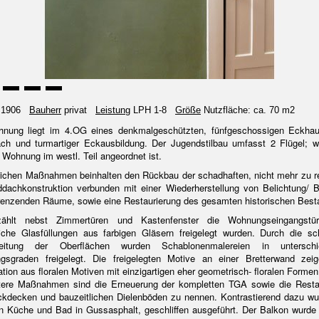
1906
Bauherr
privat
Leistung
LPH 1-8
Größe
Nutzfläche: ca. 70 m2
nung liegt im 4.OG eines denkmalgeschützten, fünfgeschossigen Eckha
ach und turmartiger Eckausbildung. Der Jugendstilbau umfasst 2 Flügel; w
 Wohnung im westl. Teil angeordnet ist.
lichen Maßnahmen beinhalten den Rückbau der schadhaften, nicht mehr zu r
dachkonstruktion verbunden mit einer Wiederherstellung von Belichtung/ B
renzenden Räume, sowie eine Restaurierung des gesamten historischen Best
ählt nebst Zimmertüren und Kastenfenster die Wohnungseingangstür
liche Glasfüllungen aus farbigen Gläsern freigelegt wurden. Durch die s
beitung der Oberflächen wurden Schablonenmalereien in unterschie
ngsgraden freigelegt. Die freigelegten Motive an einer Bretterwand zei
ion aus floralen Motiven mit einzigartigen eher geometrisch- floralen Formen
tere Maßnahmen sind die Erneuerung der kompletten
TGA
sowie die Resta
ckdecken und bauzeitlichen Dielenböden zu nennen. Kontrastierend dazu wu
n Küche und Bad in Gussasphalt, geschliffen ausgeführt. Der Balkon wurde 