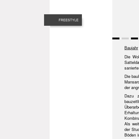
Baujahr
Die Woh
Satteld
sanierte
Die bau
Mansard
der ang
Dazu z
bauzeit
Überar
Erhaltu
Kombinat
Als wei
der Stu
Böden i