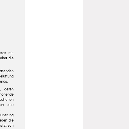
uses mit
obei die
ettenden
elüftung
ands.
, deren
chonende
dlichen
gen eine
.
urierung
rden die
statisch