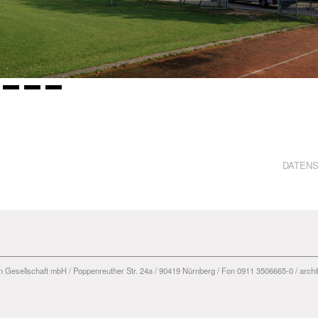
DATEN
en Gesellschaft mbH / Poppenreuther Str. 24a / 90419 Nürnberg / Fon 0911 3506665-0 / arch