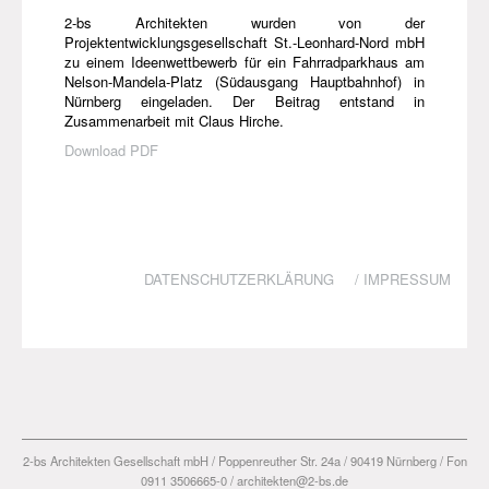
2-bs Architekten wurden von der
Projektentwicklungsgesellschaft St.-Leonhard-Nord mbH
zu einem Ideenwettbewerb für ein Fahrradparkhaus am
Nelson-Mandela-Platz (Südausgang Hauptbahnhof) in
Nürnberg eingeladen. Der Beitrag entstand in
Zusammenarbeit mit Claus Hirche.
Download
PDF
DATENSCHUTZERKLÄRUNG
/
IMPRESSUM
2-bs Architekten Gesellschaft mbH / Poppenreuther Str. 24a / 90419 Nürnberg / Fon
0911 3506665-0 / architekten@2-bs.de