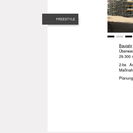
Baujahr
Überwa
29.300 
2-bs Ar
Maßnahm
Planung