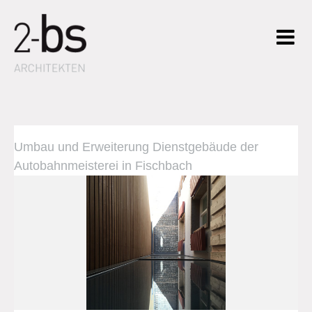
Umbau und Erweiterung Dienstgebäude der
Autobahnmeisterei in Fischbach