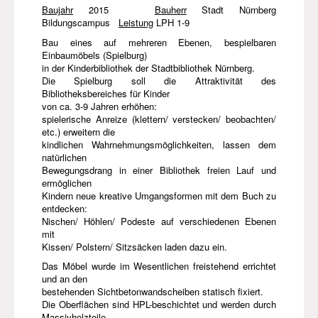
Baujahr
2015
Bauherr
Stadt Nürnberg
Bildungscampus
Leistung
LPH 1-9
Bau eines auf mehreren Ebenen, bespielbaren
Einbaumöbels (Spielburg)
in der Kinderbibliothek der Stadtbibliothek Nürnberg.
Die Spielburg soll die Attraktivität des
Bibliotheksbereiches für Kinder
von ca. 3-9 Jahren erhöhen:
spielerische Anreize (klettern/ verstecken/ beobachten/
etc.) erweitern die
kindlichen Wahrnehmungsmöglichkeiten, lassen dem
natürlichen
Bewegungsdrang in einer Bibliothek freien Lauf und
ermöglichen
Kindern neue kreative Umgangsformen mit dem Buch zu
entdecken:
Nischen/ Höhlen/ Podeste auf verschiedenen Ebenen
mit
Kissen/ Polstern/ Sitzsäcken laden dazu ein.
Das Möbel wurde im Wesentlichen freistehend errichtet
und an den
bestehenden Sichtbetonwandscheiben statisch fixiert.
Die Oberflächen sind
HPL
-beschichtet und werden durch
Massivholzteile