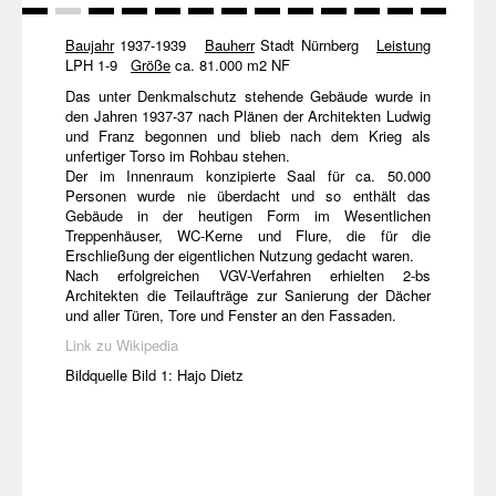
Baujahr
1937-1939
Bauherr
Stadt Nürnberg
Leistung
LPH 1-9
Größe
ca. 81.000 m2 NF
Das unter Denkmalschutz stehende Gebäude wurde in
den Jahren 1937-37 nach Plänen der Architekten Ludwig
und Franz begonnen und blieb nach dem Krieg als
unfertiger Torso im Rohbau stehen.
Der im Innenraum konzipierte Saal für ca. 50.000
Personen wurde nie überdacht und so enthält das
Gebäude in der heutigen Form im Wesentlichen
Treppenhäuser, WC-Kerne und Flure, die für die
Erschließung der eigentlichen Nutzung gedacht waren.
Nach erfolgreichen
VGV
-Verfahren erhielten 2-bs
Architekten die Teilaufträge zur Sanierung der Dächer
und aller Türen, Tore und Fenster an den Fassaden.
Link zu Wikipedia
Bildquelle Bild 1: Hajo Dietz