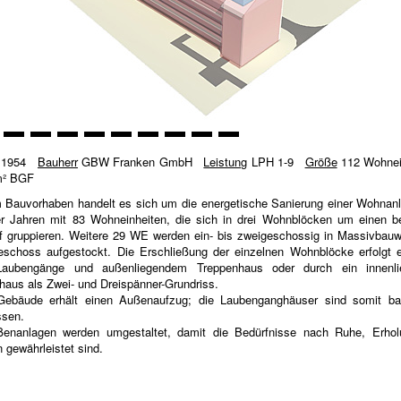
1954
Bauherr
GBW Franken GmbH
Leistung
LPH 1-9
Größe
112 Wohnei
m² BGF
 Bauvorhaben handelt es sich um die energetische Sanierung einer Wohnan
r Jahren mit 83 Wohneinheiten, die sich in drei Wohnblöcken um einen b
f gruppieren. Weitere 29 WE werden ein- bis zweigeschossig in Massivbauw
geschoss aufgestockt. Die Erschließung der einzelnen Wohnblöcke erfolgt 
Laubengänge und außenliegendem Treppenhaus oder durch ein innenli
haus als Zwei- und Dreispänner-Grundriss.
ebäude erhält einen Außenaufzug; die Laubenganghäuser sind somit barr
ssen.
enanlagen werden umgestaltet, damit die Bedürfnisse nach Ruhe, Erho
 gewährleistet sind.