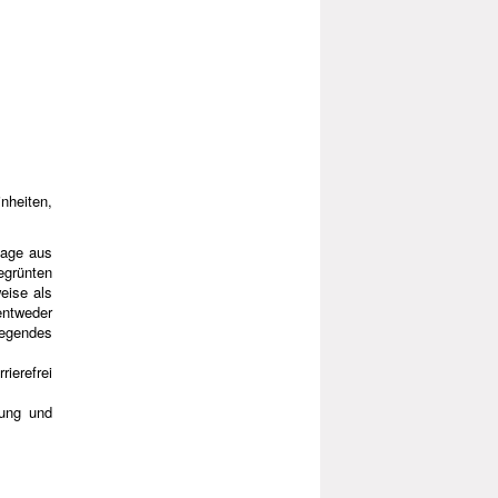
nheiten,
lage aus
egrünten
eise als
entweder
egendes
ierefrei
lung und