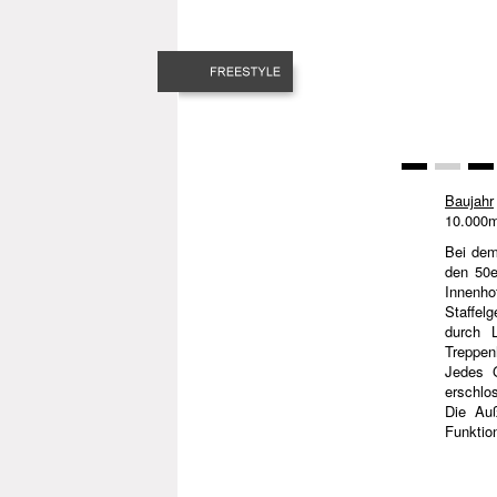
Baujahr
10.000
Bei dem
den 50e
Innenho
Staffel
durch 
Treppen
Jedes G
erschlo
Die Auß
Funktion