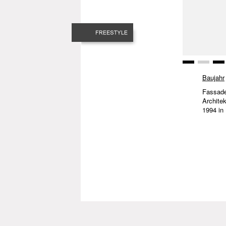
Baujahr
Fassad
Archite
1994 in