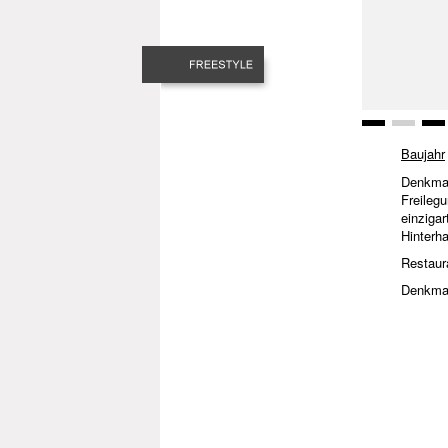
Baujahr
Denkmal
Freileg
einziga
Hinterh
Restaur
Denkmal